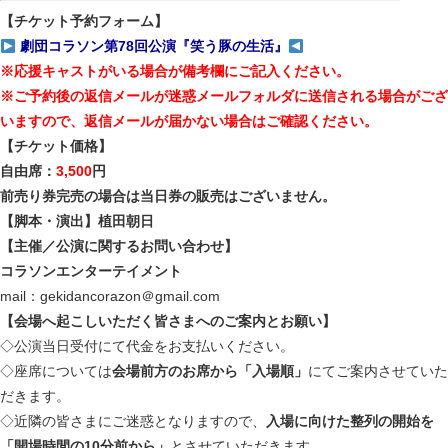
【チケット予約フォーム】
劇団コラソン第78回公演『笑う豚の生活』
※応援キャストがいる場合が備考欄にご記入ください。
※ご予約後の返信メールが迷惑メールフォルダに送信される場合がござ
いますので、返信メールが届かない場合はご確認ください。
【チケット価格】
自由席：
3,500
円
前売り券完売の場合は当日券の販売はございません。
【脚本・演出】植田朝日
【主催／公演に関するお問い合わせ】
コラソンエンターテイメント
mail：gekidancorazon＠gmail.com
【会場へ起こしいただく皆さまへのご案内とお願い】
◇公演当日受付にて代金をお支払いください。
◇座席については
会場前方のお席から「入場順」
にてご案内させていた
だきます。
◇近隣の皆さまにご迷惑となりますので、
入場に向けた整列の開始を
「開場時間の10分前から」
とさせていただきます。