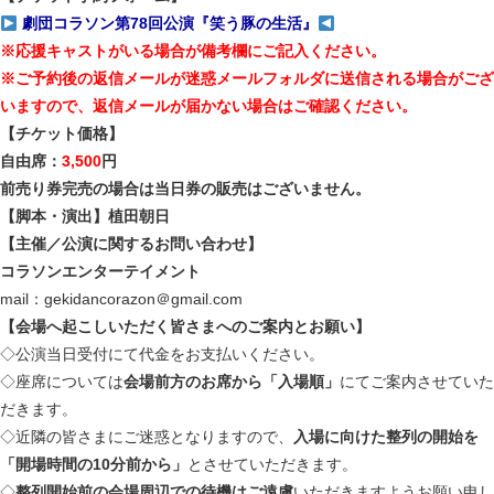
劇団コラソン第78回公演『笑う豚の生活』
※応援キャストがいる場合が備考欄にご記入ください。
※ご予約後の返信メールが迷惑メールフォルダに送信される場合がござ
いますので、返信メールが届かない場合はご確認ください。
【チケット価格】
自由席：
3,500
円
前売り券完売の場合は当日券の販売はございません。
【脚本・演出】植田朝日
【主催／公演に関するお問い合わせ】
コラソンエンターテイメント
mail：gekidancorazon＠gmail.com
【会場へ起こしいただく皆さまへのご案内とお願い】
◇公演当日受付にて代金をお支払いください。
◇座席については
会場前方のお席から「入場順」
にてご案内させていた
だきます。
◇近隣の皆さまにご迷惑となりますので、
入場に向けた整列の開始を
「開場時間の10分前から」
とさせていただきます。
◇
整列開始前の会場周辺での待機はご遠慮
いただきますようお願い申し