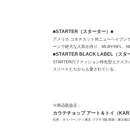
■STARTER（スターター）■
アメリカ コネチカット州ニューヘイブンで
ーンで絶大な人気を誇り、MLBやNFL、
■STARTER BLACK LABEL（
STARTERのファッション特化型エクス
スリートたちからも愛されている。
※商品取扱店：
カラテチョップ アート＆トイ（KARAT
住所：ダイバーシティ東京 プラザ 5階 西側（東京都江東