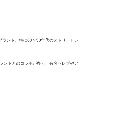
ランド。特に80〜90年代のストリートシ
ブランドとのコラボが多く、有名セレブやア