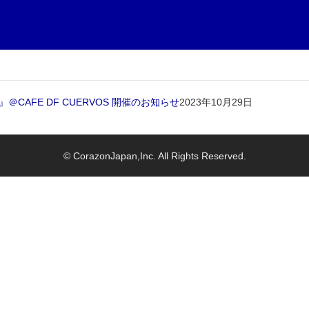
』＠CAFE DF CUERVOS 開催のお知らせ
2023年10月29日
© CorazonJapan,Inc. All Rights Reserved.