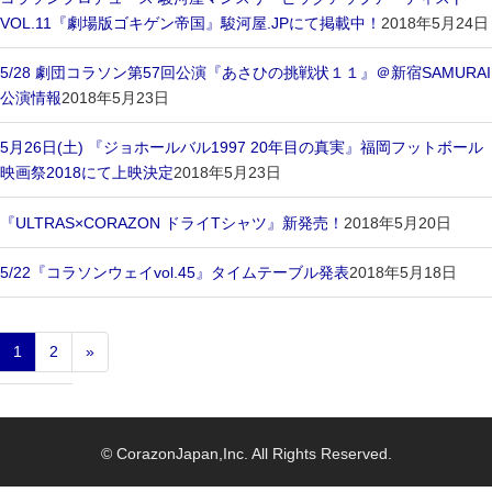
VOL.11『劇場版ゴキゲン帝国』駿河屋.JPにて掲載中！
2018年5月24日
5/28 劇団コラソン第57回公演『あさひの挑戦状１１』＠新宿SAMURAI
公演情報
2018年5月23日
5月26日(土) 『ジョホールバル1997 20年目の真実』福岡フットボール
映画祭2018にて上映決定
2018年5月23日
『ULTRAS×CORAZON ドライTシャツ』新発売！
2018年5月20日
5/22『コラソンウェイvol.45』タイムテーブル発表
2018年5月18日
1
2
»
© CorazonJapan,Inc. All Rights Reserved.