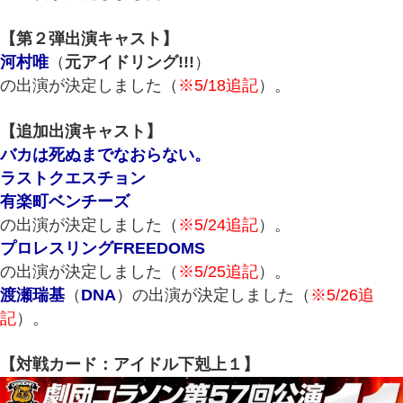
【第２弾出演キャスト】
河村唯
（
元アイドリング!!!
）
の出演が決定しました（
※5/18追記
）。
【追加出演キャスト】
バカは死ぬまでなおらない。
ラストクエスチョン
有楽町ベンチーズ
の出演が決定しました（
※5/24追記
）。
プロレスリングFREEDOMS
の出演が決定しました（
※5/25追記
）。
渡瀬瑞基
（
DNA
）の出演が決定しました（
※5/26追
記
）。
【対戦カード：アイドル下剋上１】