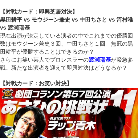
【対戦カード：即興芝居対決】
黒田耕平 vs モウジーン兼史 vs 中田ちさと vs 河村唯
vs 渡瀬瑞基
現在出演が決定している演者の中でこれまでの優勝回
数はモウジーン兼史３回、中田ちさと１回。無冠の黒
田耕平が優勝することはできるのか？
さらにお笑い芸人でプロレスラーの
渡瀬瑞基
が緊急参
戦。新たな出演者を迎えて即興対決はどうなるか？
【対戦カード：お笑い対決】