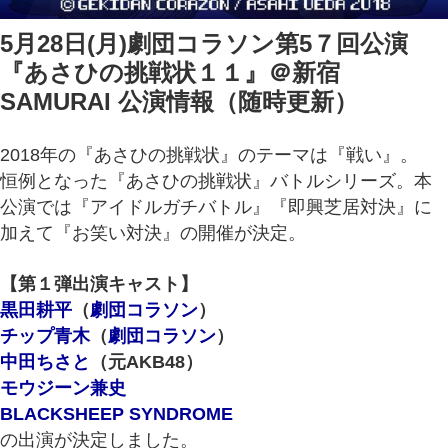
5月28日(月)劇団コラソン第5７回公演
『あさひの挑戦状１１』＠新宿
SAMURAI 公演情報（随時更新）
2018年の『あさひの挑戦状』のテーマは『戦い』。
恒例となった『あさひの挑戦状』バトルシリーズ。本
公演では『アイドルガチバトル』『即興芝居対決』に
加えて『お笑い対決』の開催が決定。
【第１弾出演キャスト】
黒田耕平
（
劇団コラソン
）
チップ青木
（
劇団コラソン
）
中田ちさと
（元AKB48）
モウジーン兼史
BLACKSHEEP SYNDROME
の出演が決定しました。