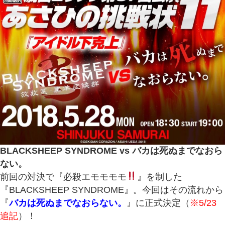
BLACKSHEEP SYNDROME vs バカは死ぬまでなおら
ない。
前回の対決で『必殺エモモモモ
』を制した
『BLACKSHEEP SYNDROME』。今回はその流れから
『
バカは死ぬまでなおらない。
』に正式決定（
※5/23
追記
）！