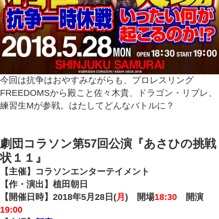
今回は抗争はおやすみながらも、プロレスリング
FREEDOMSから殿こと佐々木貴、ドラゴン・リブレ、
練習生Mが参戦。はたしてどんなバトルに？
劇団コラソン第57回公演『あさひの挑戦
状１１』
【主催】コラソンエンターテイメント
【作・演出】植田朝日
【開催日時】2018年5月28日(
月
) 開場
18:30
開演
19:00