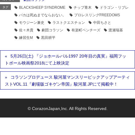
タグ
BLACKSHEEP SYNDROME
チップ青木
ドラゴン・リブレ
バカは死ぬまでならおない。
プロレスリングFREEDOMS
モウジーン兼史
ラストクエスチョン
中田ちさと
佐々木貴
劇団コラソン
有楽町ベンチーズ
渡瀬瑞基
練習生M
黒田耕平
5月26日(土) 『ジョホールバル1997 20年目の真実』福岡フッ
トボール映画祭2018にて上映決定
コラソンプロデュース 駿河屋マンスリーピックアップアーティ
ストVOL.11『劇場版ゴキゲン帝国』駿河屋.JPにて掲載中！
© CorazonJapan,Inc. All Rights Reserved.