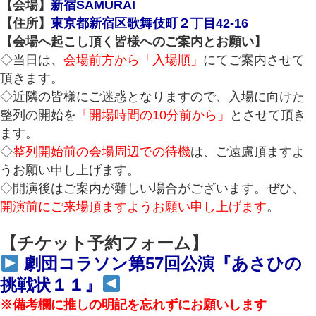
【会場】
新宿SAMURAI
【住所】
東京都新宿区歌舞伎町２丁目42-16
【会場へ起こし頂く皆様へのご案内とお願い】
◇当日は、
会場前方から「入場順」
にてご案内させて
頂きます。
◇近隣の皆様にご迷惑となりますので、入場に向けた
整列の開始を
「開場時間の10分前から」
とさせて頂き
ます。
◇
整列開始前の会場周辺での待機
は、ご遠慮頂ますよ
うお願い申し上げます。
◇開演後はご案内が難しい場合がございます。ぜひ、
開演前にご来場頂ますようお願い申し上げます
。
【チケット予約フォーム】
劇団コラソン第57回公演『あさひの
挑戦状１１』
※備考欄に推しの明記を忘れずにお願いします