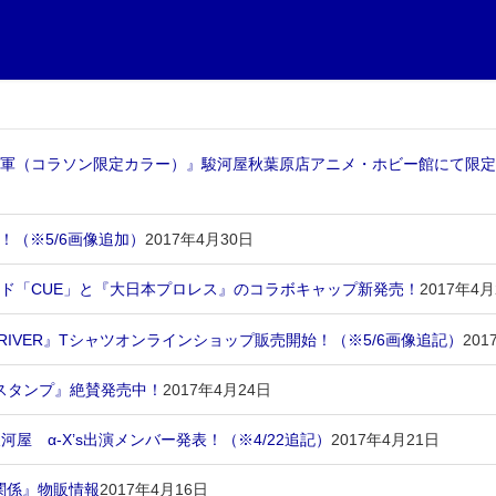
将軍（コラソン限定カラー）』駿河屋秋葉原店アニメ・ホビー館にて限定2
始！（※5/6画像追加）
2017年4月30日
ンド「CUE」と『大日本プロレス』のコラボキャップ新発売！
2017年4月
U DRIVER』Tシャツオンラインショップ販売開始！（※5/6画像追記）
201
NEスタンプ』絶賛発売中！
2017年4月24日
d by駿河屋 α-X’s出演メンバー発表！（※4/22追記）
2017年4月21日
な関係』物販情報
2017年4月16日