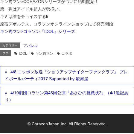
キン肉マン×CORAZONシリーズがついに始動開始！
第一弾はアイドル超人が勢揃い。
キミは誰をチョイスする⁉︎
原宿デポルテス、コラソンオンラインショップにて発売開始
キン肉マン×コラソン『IDOL』シリーズ
カテゴリー
アパレル
タグ
IDOL
キン肉マン
コラボ
4/8 ニッポン放送『ショウアップナイターファンクラブ』 プレ
イボールパーティ2017 Supported by 駿河屋
4/10劇団コラソン第45回公演『あさひの挑戦状2』（4/1追記あ
り）
© CorazonJapan,Inc. All Rights Reserved.