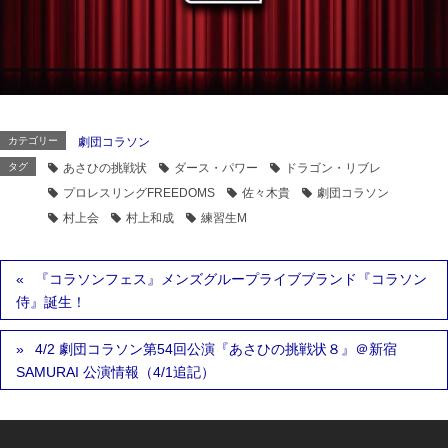
カテゴリー
劇団コラソン
タグ
あさひの挑戦状
ダース・パワー
ドラゴン・リブレ
プロレスリングFREEDOMS
佐々木貴
劇団コラソン
村上会
村上和成
練習生M
『コラソンフェス』メンズグループライブブランド『コラソン
侍』誕生！
4/2 劇団コラソン第54回公演『あさひの挑戦状８』＠新宿
SAMURAI 公演情報（4/1追記）