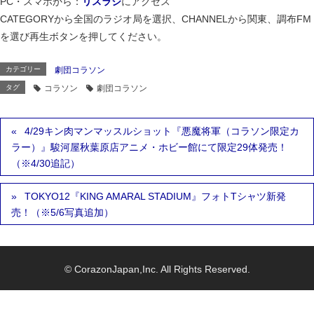
PC・スマホから：
リスラジ
にアクセス
CATEGORYから全国のラジオ局を選択、CHANNELから関東、調布FM
を選び再生ボタンを押してください。
カテゴリー
劇団コラソン
タグ
コラソン
劇団コラソン
4/29キン肉マンマッスルショット『悪魔将軍（コラソン限定カ
ラー）』駿河屋秋葉原店アニメ・ホビー館にて限定29体発売！
（※4/30追記）
TOKYO12『KING AMARAL STADIUM』フォトTシャツ新発
売！（※5/6写真追加）
© CorazonJapan,Inc. All Rights Reserved.