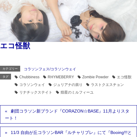
エコ怪獣
カテゴリー
コラソンフェス/コラソンウェイ
タグ
Chubbiness
RHYMEBERRY
Zombie Powder
エコ怪獣
コラソンウェイ
ジュリアナの祟り
ラストクエスチョン
リナチックステイト
煌星のミルフィーユ
劇団コラソン新ブランド『CORAZON☆BASE』11月よりスタ
ート！
11/3 自由が丘コラソンBAR『ルチャリブレ』にて『Booing!!!と