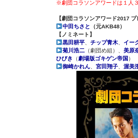
※劇団コラソンアワードは１人３
【劇団コラソンアワード2017 
中田ちさと
（元AKB48）
【ノミネート】
黒田耕平
、
チップ青木
、
イー
菊川浩二
（劇団め組）、
美原
ひびき
（
劇場版ゴキゲン帝国
）
御崎かれん
、
宮田翔子
、
渥美