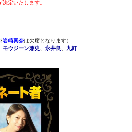
が決定いたします。
※
岩崎真奈
は欠席となります）
、
モウジーン兼史
、
永井良
、
九軒