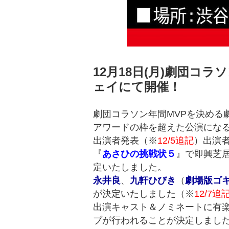
12月18日(月)劇団コ
ェイにて開催！
劇団コラソン年間MVPを決める劇
アワードの枠を超えた公演にな
出演者発表（※
12/5追記
）出演
『
あさひの挑戦状５
』で即興芝
定いたしました。
永井良
、
九軒ひびき
（
劇場版ゴ
が決定いたしました（※
12/7追
出演キャスト＆ノミネートに有
ブが行われることが決定しまし