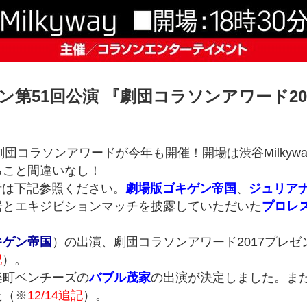
ラソン第51回公演 『劇団コラソンアワード2
団コラソンアワードが今年も開催！開場は渋谷Milkywa
ること間違いなし！
者は下記参照ください。
劇場版ゴキゲン帝国
、
ジュリア
居とエキジビションマッチを披露していただいた
プロレス
キゲン帝国
）の出演、劇団コラソンアワード2017プレゼ
記
）。
楽町ベンチーズの
バブル茂家
の出演が決定しました。ま
た（※
12/14追記
）。