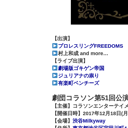
【出演】
プロレスリングFREEDOMS
村上和成 and more…
【ライブ出演】
劇場版ゴキゲン帝国
ジュリアナの祟り
有楽町ベンチーズ
劇団コラソン第51回公演
【主催】コラソンエンターテイ
【開催日時】2017年12月18日(月)
【会場】
渋谷Milkyway