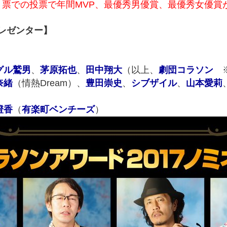
票での投票で年間MVP、最優秀男優賞、最優秀女優賞
プレゼンター】
グル鷲男
、
茅原拓也
、
田中翔大
（以上、
劇団コラソン
奈緒
（情熱Dream）、
豊田崇史
、
シブザイル
、
山本愛莉
澄香
（
有楽町ベンチーズ
）