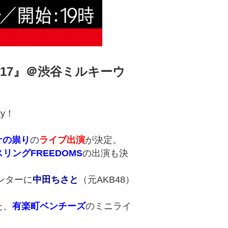
017』＠渋谷ミルキーウ
y！
ナの祟り
の
ライブ出演
が決定。
リングFREEDOMS
の出演も決
ンターに
中田ちさと
（元AKB48）
た、
有楽町ベンチーズ
のミニライ