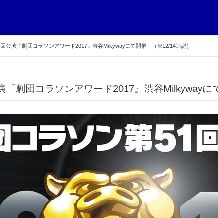
51回公演『劇団コラソンアワード2017』渋谷Milkywayにて開催！（※12/14追記）
公演『劇団コラソンアワード2017』渋谷Milkywayに