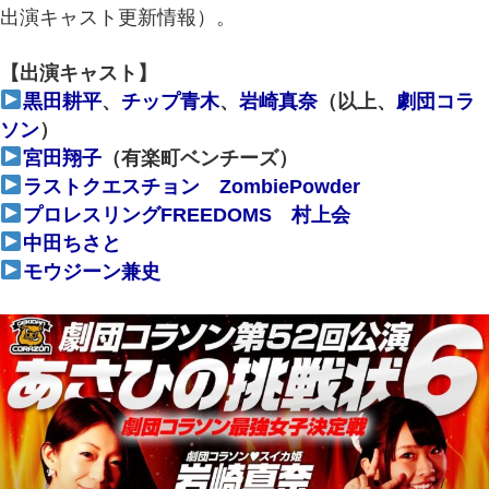
出演キャスト更新情報）。
【出演キャスト】
黒田耕平
、
チップ青木
、
岩崎真奈
（以上、
劇団コラ
ソン
）
宮田翔子
（有楽町ベンチーズ）
ラストクエスチョン
ZombiePowder
プロレスリングFREEDOMS
村上会
中田ちさと
モウジーン兼史