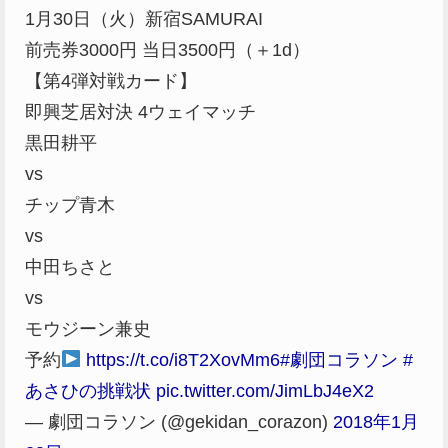
1月30日（火）新宿SAMURAI
前売券3000円 当日3500円（＋1d）
【第4弾対戦カード】
即興芝居対決 4ウェイマッチ
黒田耕平
vs
チップ青木
vs
中田ちさと
vs
モウジーン兼史
予約
https://t.co/i8T2XovMm6
#劇団コラソン
#
あさひの挑戦状
pic.twitter.com/JimLbJ4eX2
— 劇団コラソン (@gekidan_corazon)
2018年1月