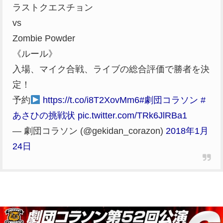
ラストクエスチョン
vs
Zombie Powder
《ルール》
入場、マイク合戦、ライブの総合評価で勝者を決
定！
予約
https://t.co/i8T2XovMm6
#劇団コラソン
#
あさひの挑戦状
pic.twitter.com/TRk6JlRBa1
— 劇団コラソン (@gekidan_corazon)
2018年1月
24日