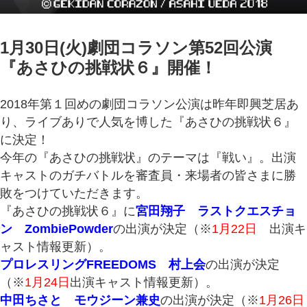
1月30日(火)劇団コラソン第52回公演
『あさひの挑戦状６』開催！
2018年第１回めの劇団コラソン公演は昨年即興芝居あ
り、ライブありで人気を博した『あさひの挑戦状６』
に決定！
今年の『あさひの挑戦状』のテーマは『戦い』。出演
キャストのガチバトルを審査員・来場者の皆さまに勝
敗をつけていただきます。
『あさひの挑戦状６』に
宮田翔子 ラストクエスチョ
ン ZombiePowder
の出演が決定（※
1月22日
出演キ
ャスト情報更新）。
プロレスリングFREEDOMS
村上会
の出演が決定
（※
1月24日
出演キャスト情報更新）。
中田ちさと モウジーン兼史
の出演が決定（※
1月26日