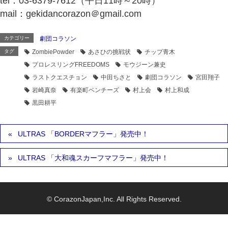
tel：03-6379-7612（平日11時～20時）
mail：gekidancorazon＠gmail.com
カテゴリー
劇団コラソン
タグ
ZombiePowder
あさひの挑戦状
チップ青木
プロレスリングFREEDOMS
モウジーン兼史
ラストクエスチョン
中田ちさと
劇団コラソン
宮田翔子
岩崎真奈
有楽町ベンチーズ
村上会
村上和成
黒田耕平
ULTRAS 「BORDERマフラー」発売中！
ULTRAS 「大和魂スカーフマフラー」発売中！
© CorazonJapan,Inc. All Rights Reserved.