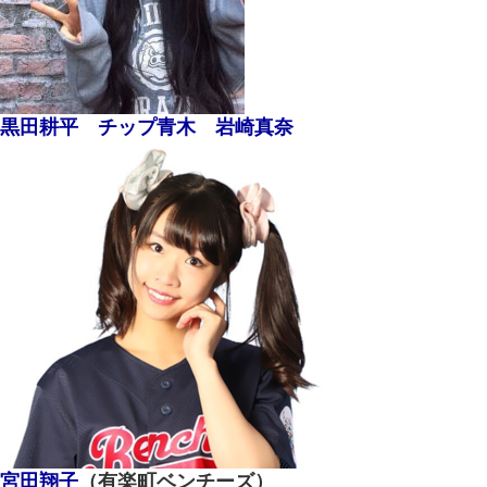
黒田耕平
チップ青木
岩崎真奈
宮田翔子
（有楽町ベンチーズ）