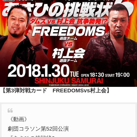
【第3弾対戦カード FREEDOMSvs村上会】
《動画》
劇団コラソン第52回公演