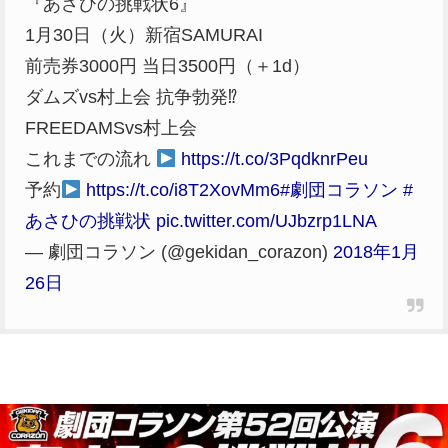
『あさひの挑戦状6』
1月30日（火）新宿SAMURAI
前売券3000円 当日3500円（＋1d）
ダムズvs村上会 抗争勃発⁉︎
FREEDAMSvs村上会
これまでの流れ
https://t.co/3PqdknrPeu
予約
https://t.co/i8T2XovMm6
#劇団コラソン
#
あさひの挑戦状
pic.twitter.com/UJbzrp1LNA
— 劇団コラソン (@gekidan_corazon)
2018年1月
26日