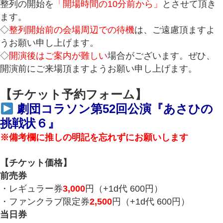
整列の開始を
「開場時間の10分前から」
とさせて頂き
ます。
◇
整列開始前の会場周辺での待機
は、ご遠慮頂ますよ
うお願い申し上げます。
◇
開演後はご案内が難しい
場合がございます。ぜひ、
開演前にご来場頂ますようお願い申し上げます。
【チケット予約フォーム】
劇団コラソン第52回公演『あさひの
挑戦状６』
※備考欄に推しの明記を忘れずにお願いします
【チケット価格】
前売券
・レギュラー券
3,000
円（+1d代 600円）
・ファンクラブ限定券
2,500
円（+1d代 600円）
当日券