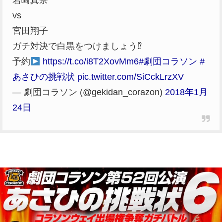
岩崎真奈
vs
宮田翔子
ガチ対決で白黒をつけましょう⁉︎
予約
https://t.co/i8T2XovMm6
#劇団コラソン
#
あさひの挑戦状
pic.twitter.com/SiCckLrzXV
— 劇団コラソン (@gekidan_corazon)
2018年1月
24日