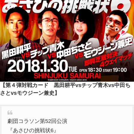
【第４弾対戦カード 黒田耕平vsチップ青木vs中田ち
さとvsモウジーン兼史】
劇団コラソン第52回公演
『あさひの挑戦状6』