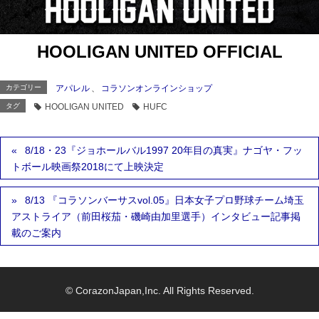
HOOLIGAN UNITED OFFICIAL
カテゴリー
アパレル
、
コラソンオンラインショップ
タグ
HOOLIGAN UNITED
HUFC
8/18・23『ジョホールバル1997 20年目の真実』ナゴヤ・フッ
トボール映画祭2018にて上映決定
8/13 『コラソンバーサスvol.05』日本女子プロ野球チーム埼玉
アストライア（前田桜茄・磯崎由加里選手）インタビュー記事掲
載のご案内
© CorazonJapan,Inc. All Rights Reserved.