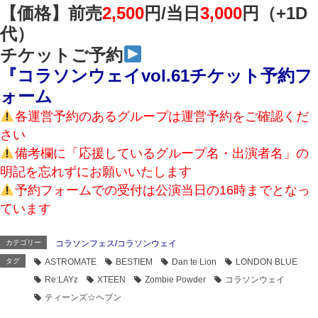
【価格】前売
2,500
円/
当日
3,000
円（+1D
代）
チケットご予約
『コラソンウェイvol.61チケット予約フ
ォーム
各運営予約のあるグループは運営予約をご確認くだ
さい
備考欄に「応援しているグループ名・出演者名」の
明記を忘れずにお願いいたします
予約フォームでの受付は公演当日の16時までとなっ
ています
カテゴリー
コラソンフェス/コラソンウェイ
タグ
ASTROMATE
BESTIEM
Dan te Lion
LONDON BLUE
Re:LAYz
XTEEN
Zombie Powder
コラソンウェイ
ティーンズ☆ヘブン