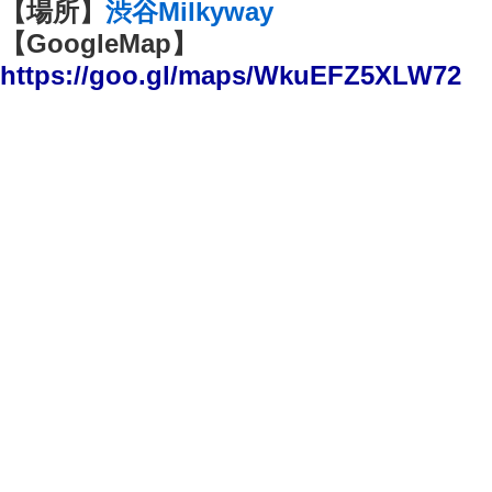
【場所】
渋谷Milkyway
【GoogleMap】
https://goo.gl/maps/WkuEFZ5XLW72