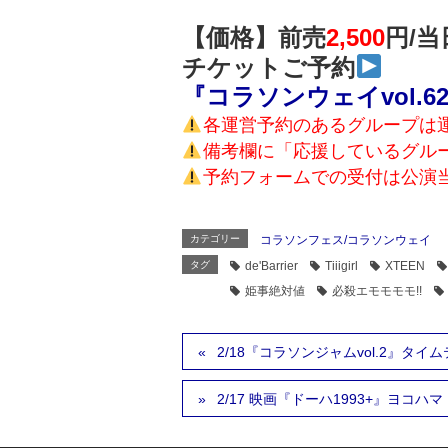
【価格】前売
2,500
円/
当
チケットご予約
『コラソンウェイvol.
各運営予約のあるグループは
備考欄に「応援しているグル
予約フォームでの受付は公演当
カテゴリー
コラソンフェス/コラソンウェイ
タグ
de'Barrier
Tiiigirl
XTEEN
姫事絶対値
必殺エモモモモ!!
2/18『コラソンジャムvol.2』タイ
2/17 映画『ドーハ1993+』ヨコ