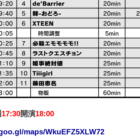
場
17:30
開演
18:00
//goo.gl/maps/WkuEFZ5XLW72