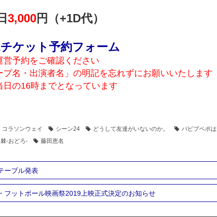
日
3,000
円（+1D代）
62チケット予約フォーム
運営予約をご確認ください
ープ名・出演者名」の明記を忘れずにお願いいたします
日の16時までとなっています
コラソンウェイ
シーン24
どうして友達がいないのか。
パピプペポは
棘-おどろ-
藤田恵名
ムテーブル発表
ハマ・フットボール映画祭2019上映正式決定のお知らせ