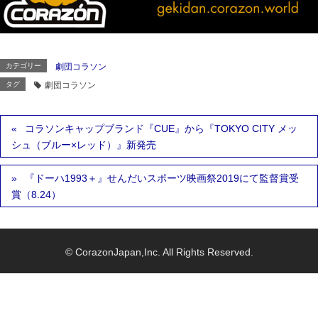
カテゴリー
劇団コラソン
タグ
劇団コラソン
コラソンキャップブランド『CUE』から『TOKYO CITY メッ
シュ（ブルー×レッド）』新発売
『ドーハ1993＋』せんだいスポーツ映画祭2019にて監督賞受
賞（8.24）
© CorazonJapan,Inc. All Rights Reserved.