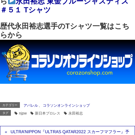
ら
永田裕志 東金ブルージャスティス
＃５１ Tシャツ
歴代永田裕志選手のTシャツ一覧はこち
らから
カテゴリー
アパレル
、
コラソンオンラインショップ
タグ
njpw
新日本プロレス
永田裕志
ULTRA’NIPPON『ULTRAS QATAR2022 スカーフマフラー』予