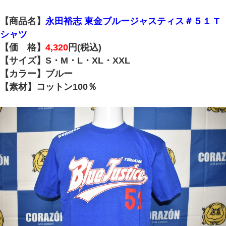
【商品名】
永田裕志 東金ブルージャスティス＃５１ T
シャツ
【価 格】
4,320
円(税込)
【サイズ】S・M・L・XL・XXL
【カラー】ブルー
【素材】コットン100％