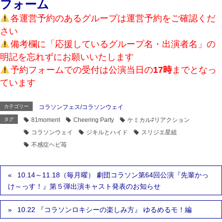
フォーム
各運営予約のあるグループは運営予約をご確認くだ
さい
備考欄に「応援しているグループ名・出演者名」の
明記を忘れずにお願いいたします
予約フォームでの受付は公演当日の
17時
までとなっ
ています
カテゴリー
コラソンフェス/コラソンウェイ
タグ
81moment
Cheering Party
ケミカル⇄リアクション
コラソンウェイ
ジキルとハイド
スリジエ星組
不感症ヘビ苺
10.14～11.18（毎月曜） 劇団コラソン第64回公演『先輩かっ
け～っす！』第５弾出演キャスト発表のお知らせ
10.22 『コラソンロキシーの楽しみ方』 ゆるめるモ！編