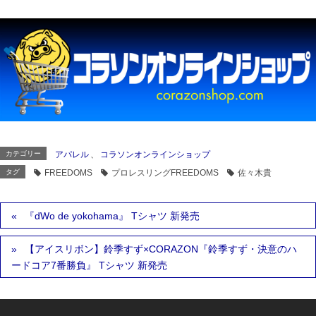
カテゴリー
アパレル
、
コラソンオンラインショップ
タグ
FREEDOMS
プロレスリングFREEDOMS
佐々木貴
『dWo de yokohama』 Tシャツ 新発売
【アイスリボン】鈴季すず×CORAZON『鈴季すず・決意のハ
ードコア7番勝負』 Tシャツ 新発売