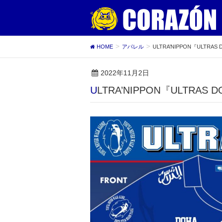
HOME
アパレル
ULTRA’NIPPON『ULTRA
2022年11月2日
ULTRA’NIPPON『ULTRA