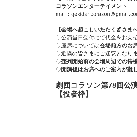
コラソンエンターテイメント
mail：gekidancorazon＠gmail.c
【会場へ起こしいただく皆さま
◇公演当日受付にて代金をお支
◇座席については
会場前方のお
◇近隣の皆さまにご迷惑となり
◇
整列開始前の会場周辺での待
◇
開演後はお席へのご案内が難
劇団コラソン第78回公
【役者枠】