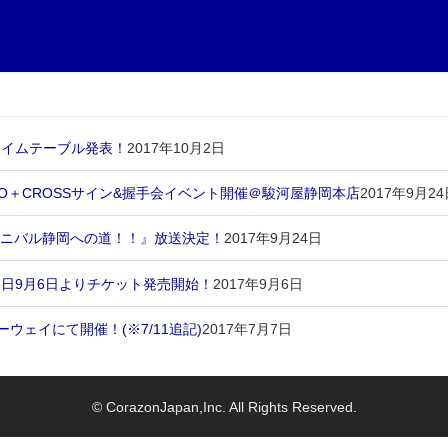
』タイムテーブル発表！
2017年10月2日
RIO＋CROSSサイン&握手会イベント開催＠駿河屋静岡本店
2017年9月2
ーニバル静岡への道！！』放送決定！
2017年9月24日
』本日9月6日よりチケット発売開始！
2017年9月6日
キーウェイにて開催！(※7/11追記)
2017年7月7日
© CorazonJapan,Inc. All Rights Reserved.