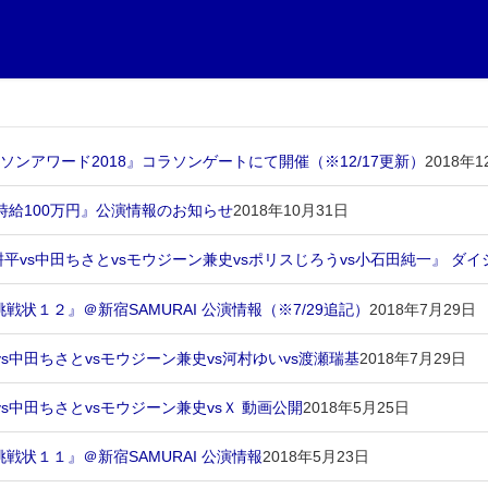
ラソンアワード2018』コラソンゲートにて開催（※12/17更新）
2018年1
演『時給100万円』公演情報のお知らせ
2018年10月31日
平vs中田ちさとvsモウジーン兼史vsポリスじろうvs小石田純一』 ダ
挑戦状１２』＠新宿SAMURAI 公演情報（※7/29追記）
2018年7月29日
s中田ちさとvsモウジーン兼史vs河村ゆいvs渡瀬瑞基
2018年7月29日
中田ちさとvsモウジーン兼史vsＸ 動画公開
2018年5月25日
挑戦状１１』＠新宿SAMURAI 公演情報
2018年5月23日