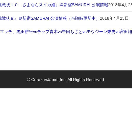
の挑戦状１０ さよならスイカ姫』＠新宿SAMURAI 公演情報
2018年4月2
の挑戦状９』＠新宿SAMURAI 公演情報（※随時更新中）
2018年4月23日
ッチ」黒田耕平vsチップ青木vs中田ちさとvsモウジーン兼史vs宮田
© CorazonJapan,Inc. All Rights Reserved.