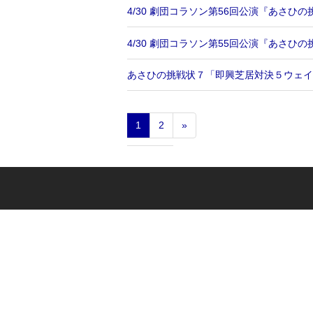
4/30 劇団コラソン第56回公演『あさひ
4/30 劇団コラソン第55回公演『あさひ
あさひの挑戦状７「即興芝居対決５ウェイマ
1
2
»