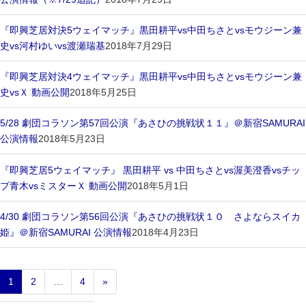
『即興芝居対決5ウェイマッチ』黒田耕平vs中田ちさとvsモウジーン兼
史vs河村ゆいvs渡瀬瑞基
2018年7月29日
『即興芝居対決4ウェイマッチ』黒田耕平vs中田ちさとvsモウジーン兼
史vsＸ 動画公開
2018年5月25日
5/28 劇団コラソン第57回公演『あさひの挑戦状１１』＠新宿SAMURAI
公演情報
2018年5月23日
『即興芝居5ウェイマッチ』 黒田耕平 vs 中田ちさとvs渥美澄香vsチッ
プ青木vsミスターＸ 動画公開
2018年5月1日
4/30 劇団コラソン第56回公演『あさひの挑戦状１０ さよならスイカ
姫』＠新宿SAMURAI 公演情報
2018年4月23日
1
2
…
4
»