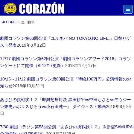
HOME
黒田耕平
劇団コラソン第63回公演『ユルネバ NO TOKYO,NO LIFE.』日替りゲ
スト発表
2019年8月12日
12/17 劇団コラソン第62回公演『劇団コラソンアワード2018』コラソ
ンゲートにて開催（※12/17更新）
2018年12月17日
10/15～11/12 劇団コラソン第60回公演『時給100万円』公演情報のお
知らせ
2018年10月31日
あさひの挑戦状１２『即興芝居対決 黒田耕平vs中田ちさとvsモウジー
ン兼史vsポリスじろうvs小石田純一』 ダイジェスト動画
2018年8月24
日
7/30 劇団コラソン第58回公演『あさひの挑戦状１２』＠新宿SAMURAI
公演情報（※7/29追記）
2018年7月29日